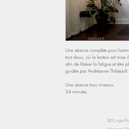
Une séance complète pour harmoni
tout doux, où la lenteur est mise 
afin de libérer la fatigue et être
guidée par Andréanne Thibeault.
Une séance tous niveaux.
24 minutes
WE ARE
301, rue P