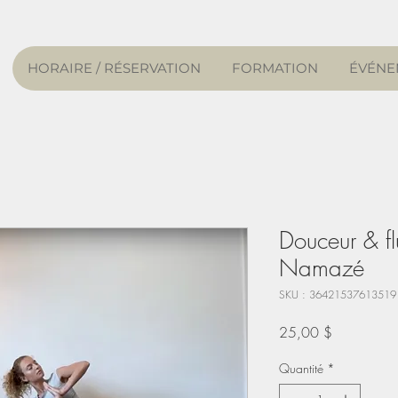
HORAIRE / RÉSERVATION
FORMATION
ÉVÉNE
Douceur & fl
Namazé
SKU : 36421537613519
Prix
25,00 $
Quantité
*