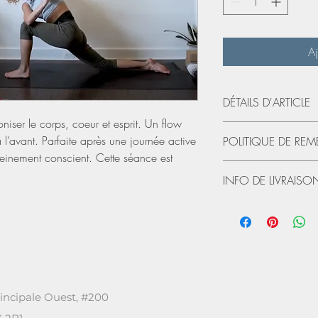
Aj
DÉTAILS D'ARTICLE
ser le corps, coeur et esprit. Un flow
Le lien de la vidéo vou
à l’avant. Parfaite après une journée active
POLITIQUE DE RE
recevrez par courriel su
 pleinement conscient. Cette séance est
Non remboursable.
INFO DE LIVRAISO
Vous recevrez via la co
de cette vidéo. Gardez 
la vie!
rincipale Ouest, #200