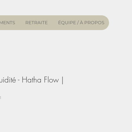
MENTS
RETRAITE
ÉQUIPE / À PROPOS
uidité - Hatha Flow |
1